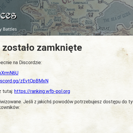
 zostało zamknięte
ecnie na Discordzie:
dbXrmN6U
discord.gg/zEvtQpBMxN
z tutaj:
https://ranking.wfb-pol.org
chiwizowane. Jeśli z jakichś powodów potrzebujesz dostępu do t
tkowników: