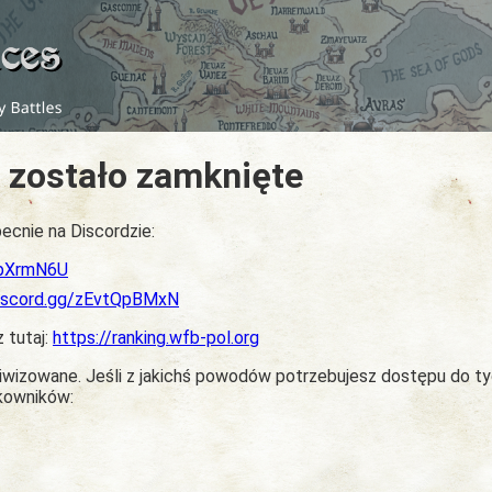
 zostało zamknięte
ecnie na Discordzie:
dbXrmN6U
discord.gg/zEvtQpBMxN
z tutaj:
https://ranking.wfb-pol.org
chiwizowane. Jeśli z jakichś powodów potrzebujesz dostępu do t
tkowników: