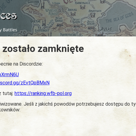
 zostało zamknięte
ecnie na Discordzie:
dbXrmN6U
discord.gg/zEvtQpBMxN
z tutaj:
https://ranking.wfb-pol.org
chiwizowane. Jeśli z jakichś powodów potrzebujesz dostępu do t
tkowników: