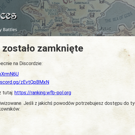
 zostało zamknięte
ecnie na Discordzie:
dbXrmN6U
discord.gg/zEvtQpBMxN
z tutaj:
https://ranking.wfb-pol.org
chiwizowane. Jeśli z jakichś powodów potrzebujesz dostępu do t
tkowników: