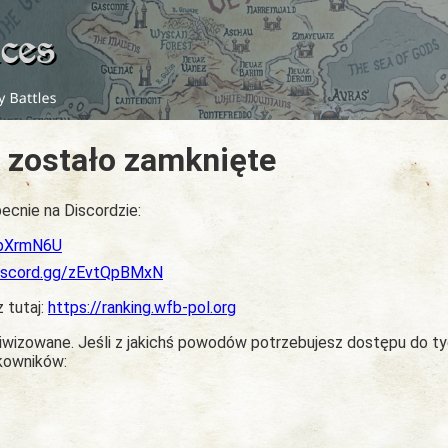
 zostało zamknięte
ecnie na Discordzie:
dbXrmN6U
discord.gg/zEvtQpBMxN
z tutaj:
https://ranking.wfb-pol.org
chiwizowane. Jeśli z jakichś powodów potrzebujesz dostępu do t
tkowników: