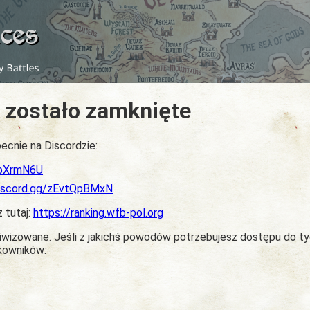
 zostało zamknięte
ecnie na Discordzie:
dbXrmN6U
discord.gg/zEvtQpBMxN
z tutaj:
https://ranking.wfb-pol.org
chiwizowane. Jeśli z jakichś powodów potrzebujesz dostępu do t
tkowników: