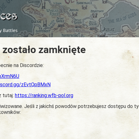
 zostało zamknięte
ecnie na Discordzie:
dbXrmN6U
discord.gg/zEvtQpBMxN
z tutaj:
https://ranking.wfb-pol.org
chiwizowane. Jeśli z jakichś powodów potrzebujesz dostępu do t
tkowników: