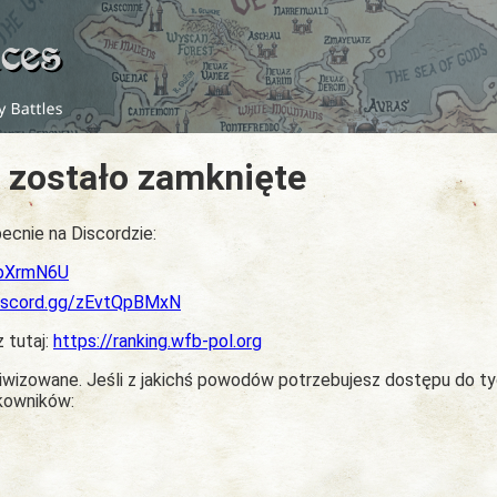
 zostało zamknięte
ecnie na Discordzie:
dbXrmN6U
discord.gg/zEvtQpBMxN
z tutaj:
https://ranking.wfb-pol.org
chiwizowane. Jeśli z jakichś powodów potrzebujesz dostępu do t
tkowników: