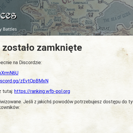
 zostało zamknięte
ecnie na Discordzie:
dbXrmN6U
discord.gg/zEvtQpBMxN
z tutaj:
https://ranking.wfb-pol.org
chiwizowane. Jeśli z jakichś powodów potrzebujesz dostępu do t
tkowników: