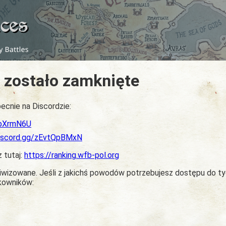
 zostało zamknięte
ecnie na Discordzie:
dbXrmN6U
discord.gg/zEvtQpBMxN
z tutaj:
https://ranking.wfb-pol.org
chiwizowane. Jeśli z jakichś powodów potrzebujesz dostępu do t
tkowników: