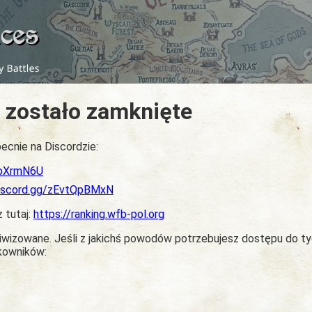
 zostało zamknięte
ecnie na Discordzie:
dbXrmN6U
discord.gg/zEvtQpBMxN
z tutaj:
https://ranking.wfb-pol.org
chiwizowane. Jeśli z jakichś powodów potrzebujesz dostępu do t
tkowników: