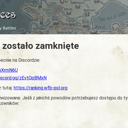
 zostało zamknięte
ecnie na Discordzie:
dbXrmN6U
discord.gg/zEvtQpBMxN
z tutaj:
https://ranking.wfb-pol.org
chiwizowane. Jeśli z jakichś powodów potrzebujesz dostępu do t
tkowników: