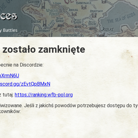
 zostało zamknięte
ecnie na Discordzie:
dbXrmN6U
discord.gg/zEvtQpBMxN
z tutaj:
https://ranking.wfb-pol.org
chiwizowane. Jeśli z jakichś powodów potrzebujesz dostępu do t
tkowników: