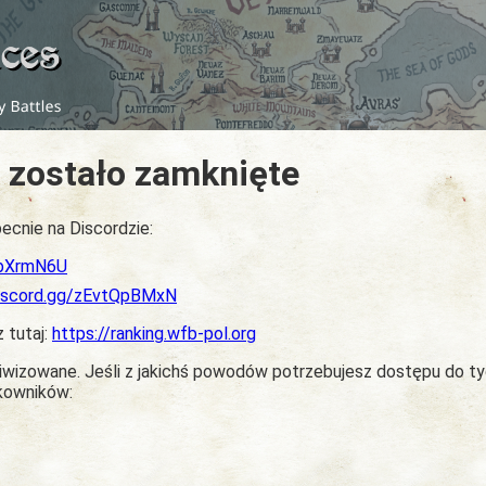
 zostało zamknięte
ecnie na Discordzie:
dbXrmN6U
discord.gg/zEvtQpBMxN
z tutaj:
https://ranking.wfb-pol.org
chiwizowane. Jeśli z jakichś powodów potrzebujesz dostępu do t
tkowników: