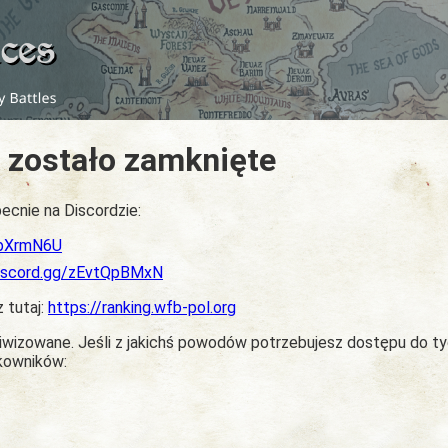
 zostało zamknięte
ecnie na Discordzie:
dbXrmN6U
discord.gg/zEvtQpBMxN
z tutaj:
https://ranking.wfb-pol.org
chiwizowane. Jeśli z jakichś powodów potrzebujesz dostępu do t
tkowników: