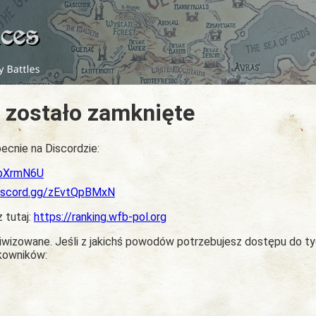
 zostało zamknięte
ecnie na Discordzie:
dbXrmN6U
discord.gg/zEvtQpBMxN
z tutaj:
https://ranking.wfb-pol.org
chiwizowane. Jeśli z jakichś powodów potrzebujesz dostępu do t
tkowników: