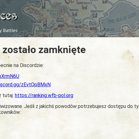
 zostało zamknięte
ecnie na Discordzie:
dbXrmN6U
discord.gg/zEvtQpBMxN
z tutaj:
https://ranking.wfb-pol.org
chiwizowane. Jeśli z jakichś powodów potrzebujesz dostępu do t
tkowników: