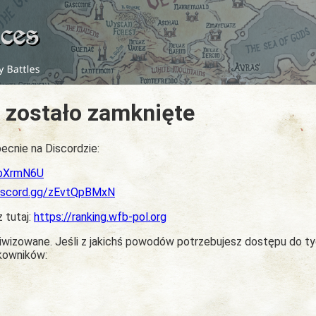
 zostało zamknięte
ecnie na Discordzie:
dbXrmN6U
discord.gg/zEvtQpBMxN
z tutaj:
https://ranking.wfb-pol.org
chiwizowane. Jeśli z jakichś powodów potrzebujesz dostępu do t
tkowników: