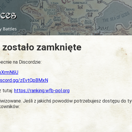
 zostało zamknięte
ecnie na Discordzie:
dbXrmN6U
discord.gg/zEvtQpBMxN
z tutaj:
https://ranking.wfb-pol.org
chiwizowane. Jeśli z jakichś powodów potrzebujesz dostępu do t
tkowników: