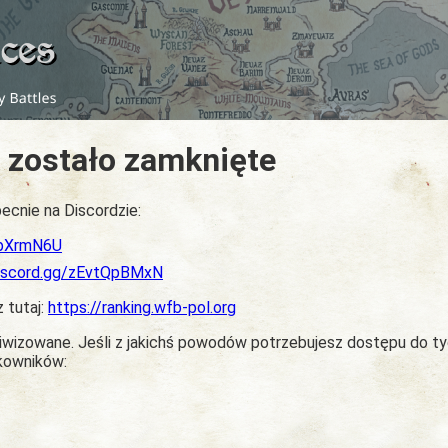
 zostało zamknięte
ecnie na Discordzie:
dbXrmN6U
discord.gg/zEvtQpBMxN
z tutaj:
https://ranking.wfb-pol.org
chiwizowane. Jeśli z jakichś powodów potrzebujesz dostępu do t
tkowników: