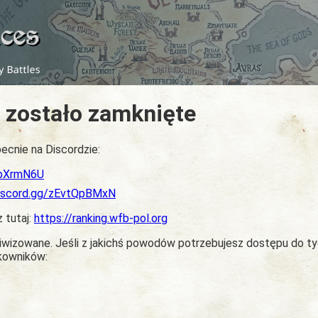
 zostało zamknięte
ecnie na Discordzie:
dbXrmN6U
discord.gg/zEvtQpBMxN
z tutaj:
https://ranking.wfb-pol.org
chiwizowane. Jeśli z jakichś powodów potrzebujesz dostępu do t
tkowników: