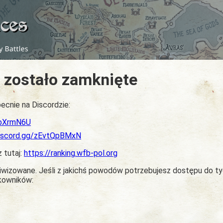
 zostało zamknięte
ecnie na Discordzie:
dbXrmN6U
discord.gg/zEvtQpBMxN
z tutaj:
https://ranking.wfb-pol.org
chiwizowane. Jeśli z jakichś powodów potrzebujesz dostępu do t
tkowników: